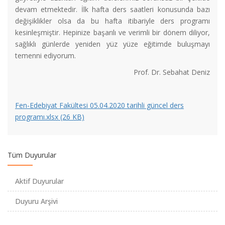
devam etmektedir. İlk hafta ders saatleri konusunda bazı
değişiklikler olsa da bu hafta itibariyle ders programı
kesinleşmiştir. Hepinize başarılı ve verimli bir dönem diliyor,
sağlıklı günlerde yeniden yüz yüze eğitimde buluşmayı
temenni ediyorum.
Fizik Bölümü Öğretim Üyemiz "Dünyanın En Etkili Bilim
İnsanları" Listesinde
Prof. Dr. Sebahat Deniz
Fizik Bölümü Öğretim Üyemize Patent Başvurusu Ödülü
Fen-Edebiyat Fakültesi 05.04.2020 tarihli güncel ders
programı.xlsx (26 KB)
2020-2021 Eğitim-Öğretim Yılı Güz Yarıyılı Ara Sınav Uygulama
Usul ve Esasları
Tüm Duyurular
ARASINAV TARİHLERİ HAKKINDA DUYURU -
Aktif Duyurular
ANNOUNCEMENT ABOUT THE MIDTERM EXAM DATES
Duyuru Arşivi
Kimya Bölümü Öğretim Üyemizin Proje Başarısı