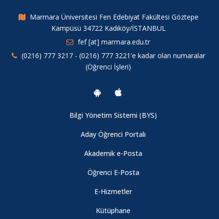
Ödülleri Başarısı
Marmara Üniversitesi Fen Edebiyat Fakültesi Göztepe
Kampüsü 34722 Kadıköy/İSTANBUL
Marmara Üniversitesi 2019 Akademik Yayın ve Proje Ödülleri
Sahiplerini Buldu
fef [at] marmara.edu.tr
(0216) 777 3217 - (0216) 777 3221'e kadar olan numaralar
(Öğrenci İşleri)
2020 Zorunlu Yabancı Dil Hazırlık Sınıflarında Başarısız Olan
Öğrencilerin Türkçe Öğretim Yapan Yükseköğretim
Programlarına Yerleştirilme İşlemleri (ÖSYM)
Bilgi Yönetim Sistemi (BYS)
Fizik Bölümü Öğretim Üyemiz "Dünyanın En Etkili Bilim
İnsanları" Listesinde
Aday Öğrenci Portalı
Akademik e-Posta
Fizik Bölümü Öğretim Üyemize Patent Başvurusu Ödülü
Öğrenci E-Posta
E-Hizmetler
2020-2021 Eğitim-Öğretim Yılı Güz Yarıyılı Ara Sınav Uygulama
Usul ve Esasları
Kütüphane