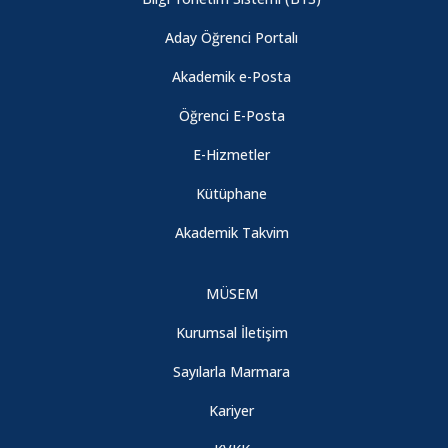
Fizik Bölümü Öğretim Üyemiz "Dünyanın En Etkili Bilim
İnsanları" Listesinde
Aday Öğrenci Portalı
Akademik e-Posta
Fizik Bölümü Öğretim Üyemize Patent Başvurusu Ödülü
Öğrenci E-Posta
E-Hizmetler
2020-2021 Eğitim-Öğretim Yılı Güz Yarıyılı Ara Sınav Uygulama
Usul ve Esasları
Kütüphane
Akademik Takvim
ARASINAV TARİHLERİ HAKKINDA DUYURU -
ANNOUNCEMENT ABOUT THE MIDTERM EXAM DATES
MÜSEM
Kimya Bölümü Öğretim Üyemizin Proje Başarısı
Kurumsal İletişim
Sayılarla Marmara
HES Kodu Entegrasyonu Hakkında
Kariyer
Zorunlu ve İsteğe Bağlı Staj