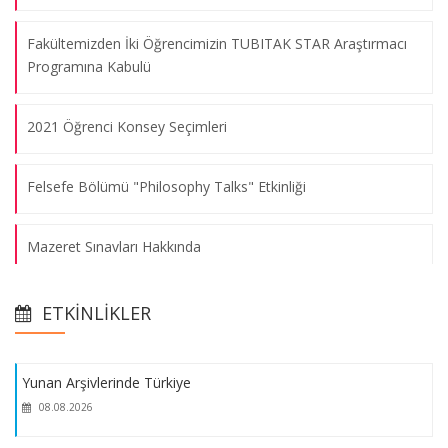
Fakültemizden İki Öğrencimizin TUBITAK STAR Araştırmacı
Programına Kabulü
2021 Öğrenci Konsey Seçimleri
Felsefe Bölümü "Philosophy Talks" Etkinliği
Mazeret Sınavları Hakkında
Yunan Arşivlerinde Türkiye
Matematik Bölümü Öğretim Üyemizin ve Öğrencilerinin
08.08.2026
ETKINLIKLER
Başarısı
Yunan Arşivlerinde Türkiye
Alman Dili ve Edebiyatı Bölümü ile Avusturya Kültür Ofisi
08.08.2026
Etkinliği