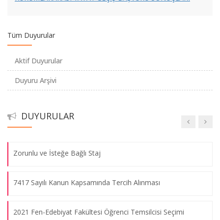
2020-2021 Eğitim-Öğretim Yılı Güz Yarıyılı Ara Sınav Uygulama
Usul ve Esasları
Tüm Duyurular
ARASINAV TARİHLERİ HAKKINDA DUYURU -
Aktif Duyurular
ANNOUNCEMENT ABOUT THE MIDTERM EXAM DATES
Duyuru Arşivi
Kimya Bölümü Öğretim Üyemizin Proje Başarısı
DUYURULAR
HES Kodu Entegrasyonu Hakkında
Zorunlu ve İsteğe Bağlı Staj
7417 Sayılı Kanun Kapsamında Tercih Alınması
2021 Fen-Edebiyat Fakültesi Öğrenci Temsilcisi Seçimi