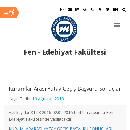
EN
Fen - Edebiyat Fakültesi
Ana
İçerik
Kurumlar Arası Yatay Geçiş Başvuru Sonuçları
Fizik Bölümü Öğretim Üyemiz "Dünyanın En Etkili Bilim
Yayın Tarihi:
16 Ağustos 2016
İnsanları" Listesinde
Asil kayıtlar 31.08.2016-02.09.2016 tarihleri arasında Fen
Edebiyat Fakültesinde yapılacaktır.
Fizik Bölümü Öğretim Üyemize Patent Başvurusu Ödülü
KURUMLARARASI YATAY GEÇİŞ BAŞVURU SONUÇLARI