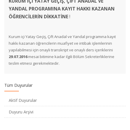
KURUM İÇİ YATAY GEÇİŞ, ÇİFT ANADAL VE
YANDAL PROGRAMINA KAYIT HAKKI KAZANAN
ÖĞRENCİLERİN DİKKATİNE
!
Fizik Bölümü Öğretim Üyemiz "Dünyanın En Etkili Bilim
Kurum içi Yatay Geçiş, Çift Anadal ve Yandal programına kayıt
İnsanları" Listesinde
hakkı kazanan öğrencilerin muafiyet ve intibak işlemlerinin
yapılabilmesi için onaylı transkript ve onaylı ders içeriklerini
Fizik Bölümü Öğretim Üyemize Patent Başvurusu Ödülü
29.07.2016
mesai bitimine kadar ilgili Bölüm Sekreterliklerine
teslim etmesi gerekmektedir.
2020-2021 Eğitim-Öğretim Yılı Güz Yarıyılı Ara Sınav Uygulama
Usul ve Esasları
Tüm Duyurular
ARASINAV TARİHLERİ HAKKINDA DUYURU -
Aktif Duyurular
ANNOUNCEMENT ABOUT THE MIDTERM EXAM DATES
Duyuru Arşivi
Kimya Bölümü Öğretim Üyemizin Proje Başarısı