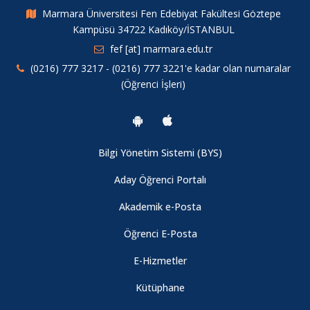
Marmara Üniversitesi Fen Edebiyat Fakültesi Göztepe
Kampüsü 34722 Kadıköy/İSTANBUL
Marmara Üniversitesi 2019 Akademik Yayın ve Proje Ödülleri
Sahiplerini Buldu
fef [at] marmara.edu.tr
(0216) 777 3217 - (0216) 777 3221'e kadar olan numaralar
(Öğrenci İşleri)
2020 Zorunlu Yabancı Dil Hazırlık Sınıflarında Başarısız Olan
Öğrencilerin Türkçe Öğretim Yapan Yükseköğretim
Programlarına Yerleştirilme İşlemleri (ÖSYM)
Bilgi Yönetim Sistemi (BYS)
Fizik Bölümü Öğretim Üyemiz "Dünyanın En Etkili Bilim
İnsanları" Listesinde
Aday Öğrenci Portalı
Akademik e-Posta
Fizik Bölümü Öğretim Üyemize Patent Başvurusu Ödülü
Öğrenci E-Posta
E-Hizmetler
2020-2021 Eğitim-Öğretim Yılı Güz Yarıyılı Ara Sınav Uygulama
Usul ve Esasları
Kütüphane