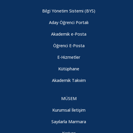
Bilgi Yönetim Sistemi (BYS)
Fizik Bölümü Öğretim Üyemiz "Dünyanın En Etkili Bilim
İnsanları" Listesinde
Aday Öğrenci Portalı
Akademik e-Posta
Fizik Bölümü Öğretim Üyemize Patent Başvurusu Ödülü
Öğrenci E-Posta
E-Hizmetler
2020-2021 Eğitim-Öğretim Yılı Güz Yarıyılı Ara Sınav Uygulama
Usul ve Esasları
Kütüphane
Akademik Takvim
ARASINAV TARİHLERİ HAKKINDA DUYURU -
ANNOUNCEMENT ABOUT THE MIDTERM EXAM DATES
MÜSEM
Kimya Bölümü Öğretim Üyemizin Proje Başarısı
Kurumsal İletişim
Sayılarla Marmara
HES Kodu Entegrasyonu Hakkında