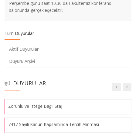
Fizik Bölümü Öğretim Üyemize Patent Başvurusu Ödülü
Perşembe günü saat 10.30 da Fakültemiz konferans
salonunda gerçekleşecektir.
2020-2021 Eğitim-Öğretim Yılı Güz Yarıyılı Ara Sınav Uygulama
Usul ve Esasları
Tüm Duyurular
ARASINAV TARİHLERİ HAKKINDA DUYURU -
Aktif Duyurular
ANNOUNCEMENT ABOUT THE MIDTERM EXAM DATES
Duyuru Arşivi
Kimya Bölümü Öğretim Üyemizin Proje Başarısı
DUYURULAR
HES Kodu Entegrasyonu Hakkında
Zorunlu ve İsteğe Bağlı Staj
7417 Sayılı Kanun Kapsamında Tercih Alınması