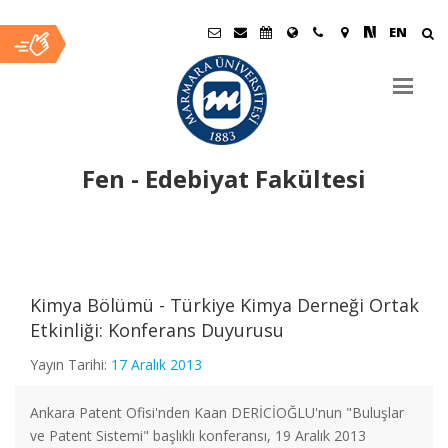
EN
Fen - Edebiyat Fakültesi
Ana
İçerik
Kimya Bölümü - Türkiye Kimya Derneği Ortak
Etkinliği: Konferans Duyurusu
Yayın Tarihi:
17 Aralık 2013
Fizik Bölümü Öğretim Üyemiz "Dünyanın En Etkili Bilim
İnsanları" Listesinde
Ankara Patent Ofisi'nden Kaan DERİCİOĞLU'nun "Buluşlar
ve Patent Sistemi" başlıklı konferansı, 19 Aralık 2013