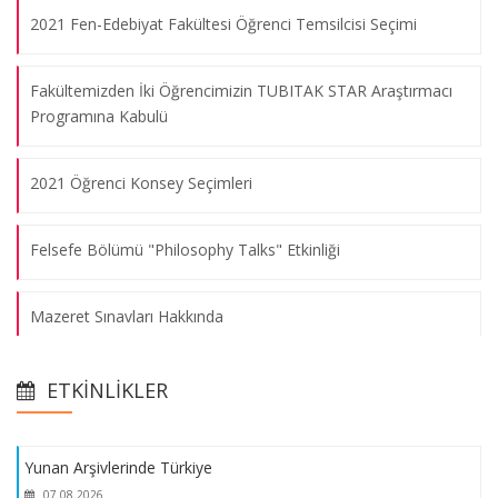
2021 Fen-Edebiyat Fakültesi Öğrenci Temsilcisi Seçimi
Fakültemizden İki Öğrencimizin TUBITAK STAR Araştırmacı
Programına Kabulü
2021 Öğrenci Konsey Seçimleri
Felsefe Bölümü "Philosophy Talks" Etkinliği
Mazeret Sınavları Hakkında
Yunan Arşivlerinde Türkiye
Matematik Bölümü Öğretim Üyemizin ve Öğrencilerinin
07.08.2026
ETKINLIKLER
Başarısı
Yunan Arşivlerinde Türkiye
Alman Dili ve Edebiyatı Bölümü ile Avusturya Kültür Ofisi
07.08.2026