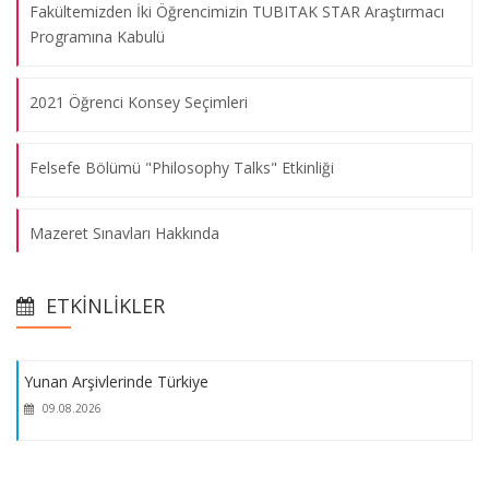
Fakültemizden İki Öğrencimizin TUBITAK STAR Araştırmacı
Programına Kabulü
2021 Öğrenci Konsey Seçimleri
Felsefe Bölümü "Philosophy Talks" Etkinliği
Mazeret Sınavları Hakkında
Yunan Arşivlerinde Türkiye
Matematik Bölümü Öğretim Üyemizin ve Öğrencilerinin
09.08.2026
ETKINLIKLER
Başarısı
Yunan Arşivlerinde Türkiye
Alman Dili ve Edebiyatı Bölümü ile Avusturya Kültür Ofisi
09.08.2026
Etkinliği
Marmara Üniversitesi Fen-Edebiyat Fakültesi Mezuniyet