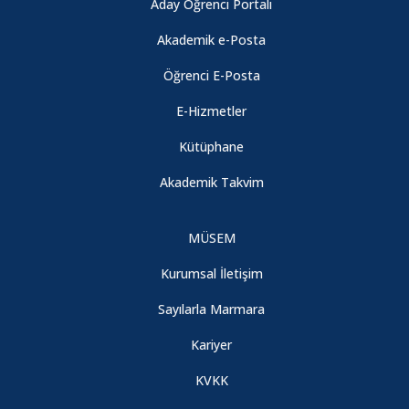
İnsanları" Listesinde
Aday Öğrenci Portalı
Akademik e-Posta
Fizik Bölümü Öğretim Üyemize Patent Başvurusu Ödülü
Öğrenci E-Posta
E-Hizmetler
2020-2021 Eğitim-Öğretim Yılı Güz Yarıyılı Ara Sınav Uygulama
Usul ve Esasları
Kütüphane
Akademik Takvim
ARASINAV TARİHLERİ HAKKINDA DUYURU -
ANNOUNCEMENT ABOUT THE MIDTERM EXAM DATES
MÜSEM
Kimya Bölümü Öğretim Üyemizin Proje Başarısı
Kurumsal İletişim
Sayılarla Marmara
HES Kodu Entegrasyonu Hakkında
Kariyer
Zorunlu ve İsteğe Bağlı Staj
KVKK