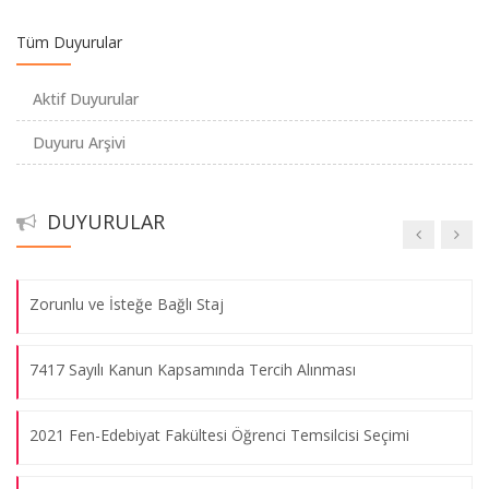
Usul ve Esasları
Tüm Duyurular
ARASINAV TARİHLERİ HAKKINDA DUYURU -
Aktif Duyurular
ANNOUNCEMENT ABOUT THE MIDTERM EXAM DATES
Duyuru Arşivi
Kimya Bölümü Öğretim Üyemizin Proje Başarısı
DUYURULAR
HES Kodu Entegrasyonu Hakkında
Zorunlu ve İsteğe Bağlı Staj
7417 Sayılı Kanun Kapsamında Tercih Alınması
2021 Fen-Edebiyat Fakültesi Öğrenci Temsilcisi Seçimi