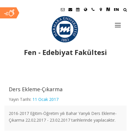
EN
Fen - Edebiyat Fakültesi
Ana
İçerik
Fizik Bölümü Öğretim Üyemiz "Dünyanın En Etkili Bilim
Ders Ekleme-Çıkarma
İnsanları" Listesinde
Yayın Tarihi:
11 Ocak 2017
Fizik Bölümü Öğretim Üyemize Patent Başvurusu Ödülü
2016-2017 Eğitim-Öğretim yılı Bahar Yarıyılı Ders Ekleme-
Çıkarma 22.02.2017 - 23.02.2017 tarihlerinde yapılacaktır.
2020-2021 Eğitim-Öğretim Yılı Güz Yarıyılı Ara Sınav Uygulama