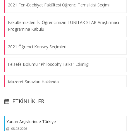
2021 Fen-Edebiyat Fakültesi Öğrenci Temsilcisi Seçimi
Fakültemizden İki Öğrencimizin TUBITAK STAR Araştırmacı
Programına Kabulü
2021 Öğrenci Konsey Seçimleri
Felsefe Bölümü "Philosophy Talks" Etkinliği
Mazeret Sınavları Hakkında
Yunan Arşivlerinde Türkiye
Matematik Bölümü Öğretim Üyemizin ve Öğrencilerinin
08.08.2026
ETKINLIKLER
Başarısı
Yunan Arşivlerinde Türkiye
Alman Dili ve Edebiyatı Bölümü ile Avusturya Kültür Ofisi
08.08.2026
Etkinliği