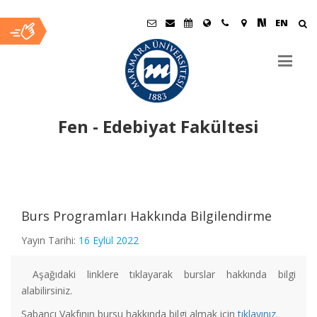
EN
Fen - Edebiyat Fakültesi
Ana
İçerik
Burs Programları Hakkında Bilgilendirme
Yayın Tarihi:
16 Eylül 2022
Fizik Bölümü Öğretim Üyemiz "Dünyanın En Etkili Bilim
İnsanları" Listesinde
Aşağıdaki linklere tıklayarak burslar hakkında bilgi
alabilirsiniz.
Sabancı Vakfının bursu hakkında bilgi almak için
tıklayınız.
Fizik Bölümü Öğretim Üyemize Patent Başvurusu Ödülü