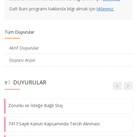
Dafı Burs programı hakkında bilgi almak için
tıklayınız.
2020-2021 Eğitim-Öğretim Yılı Güz Yarıyılı Ara Sınav Uygulama
Usul ve Esasları
Tüm Duyurular
ARASINAV TARİHLERİ HAKKINDA DUYURU -
Aktif Duyurular
ANNOUNCEMENT ABOUT THE MIDTERM EXAM DATES
Duyuru Arşivi
Kimya Bölümü Öğretim Üyemizin Proje Başarısı
DUYURULAR
HES Kodu Entegrasyonu Hakkında
Zorunlu ve İsteğe Bağlı Staj
7417 Sayılı Kanun Kapsamında Tercih Alınması