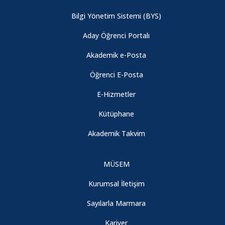
Bilgi Yönetim Sistemi (BYS)
Fizik Bölümü Öğretim Üyemiz "Dünyanın En Etkili Bilim
İnsanları" Listesinde
Aday Öğrenci Portalı
Akademik e-Posta
Fizik Bölümü Öğretim Üyemize Patent Başvurusu Ödülü
Öğrenci E-Posta
E-Hizmetler
2020-2021 Eğitim-Öğretim Yılı Güz Yarıyılı Ara Sınav Uygulama
Usul ve Esasları
Kütüphane
Akademik Takvim
ARASINAV TARİHLERİ HAKKINDA DUYURU -
ANNOUNCEMENT ABOUT THE MIDTERM EXAM DATES
MÜSEM
Kimya Bölümü Öğretim Üyemizin Proje Başarısı
Kurumsal İletişim
Sayılarla Marmara
HES Kodu Entegrasyonu Hakkında
Kariyer