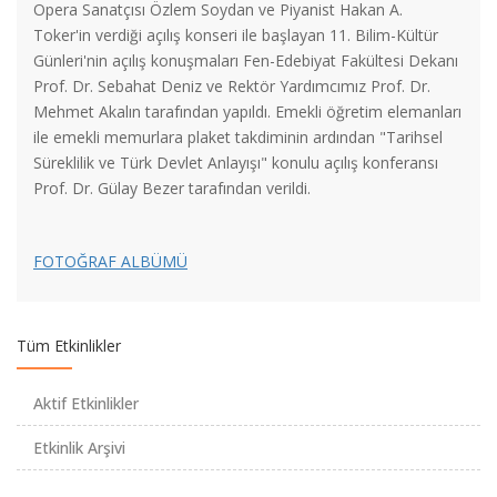
Opera Sanatçısı Özlem Soydan ve Piyanist Hakan A.
Toker'in verdiği açılış konseri ile başlayan 11. Bilim-Kültür
Günleri'nin açılış konuşmaları Fen-Edebiyat Fakültesi Dekanı
Prof. Dr. Sebahat Deniz ve Rektör Yardımcımız Prof. Dr.
Mehmet Akalın tarafından yapıldı. Emekli öğretim elemanları
Fizik Bölümü Öğretim Üyemiz "Dünyanın En Etkili Bilim
ile emekli memurlara plaket takdiminin ardından "Tarihsel
İnsanları" Listesinde
Süreklilik ve Türk Devlet Anlayışı" konulu açılış konferansı
Prof. Dr. Gülay Bezer tarafından verildi.
Fizik Bölümü Öğretim Üyemize Patent Başvurusu Ödülü
FOTOĞRAF ALBÜMÜ
2020-2021 Eğitim-Öğretim Yılı Güz Yarıyılı Ara Sınav Uygulama
Usul ve Esasları
Tüm Etkinlikler
ARASINAV TARİHLERİ HAKKINDA DUYURU -
Aktif Etkinlikler
ANNOUNCEMENT ABOUT THE MIDTERM EXAM DATES
Etkinlik Arşivi
Kimya Bölümü Öğretim Üyemizin Proje Başarısı