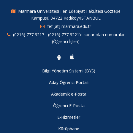
Ödülleri Başarısı
Marmara Üniversitesi Fen Edebiyat Fakültesi Göztepe
Kampüsü 34722 Kadıköy/İSTANBUL
Marmara Üniversitesi 2019 Akademik Yayın ve Proje Ödülleri
Sahiplerini Buldu
fef [at] marmara.edu.tr
(0216) 777 3217 - (0216) 777 3221'e kadar olan numaralar
(Öğrenci İşleri)
2020 Zorunlu Yabancı Dil Hazırlık Sınıflarında Başarısız Olan
Öğrencilerin Türkçe Öğretim Yapan Yükseköğretim
Programlarına Yerleştirilme İşlemleri (ÖSYM)
Bilgi Yönetim Sistemi (BYS)
Fizik Bölümü Öğretim Üyemiz "Dünyanın En Etkili Bilim
İnsanları" Listesinde
Aday Öğrenci Portalı
Akademik e-Posta
Fizik Bölümü Öğretim Üyemize Patent Başvurusu Ödülü
Öğrenci E-Posta
E-Hizmetler
2020-2021 Eğitim-Öğretim Yılı Güz Yarıyılı Ara Sınav Uygulama
Usul ve Esasları
Kütüphane