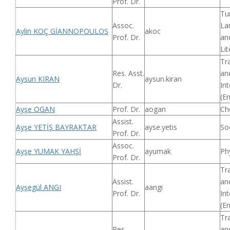
Prof. Dr.
Tu
Assoc.
La
Aylin KOÇ GİANNOPOULOS
akoc
Prof. Dr.
an
Lit
Tr
Res. Asst.
an
Aysun KIRAN
aysun.kiran
Dr.
Int
(En
Ayşe OGAN
Prof. Dr.
aogan
Ch
Assist.
Ayşe YETİŞ BAYRAKTAR
ayse.yetis
So
Prof. Dr.
Assoc.
Ayşe YUMAK YAHŞİ
ayumak
Ph
Prof. Dr.
Tr
Assist.
an
Ayşegül ANGI
aangi
Prof. Dr.
Int
(En
Tr
Res.
an