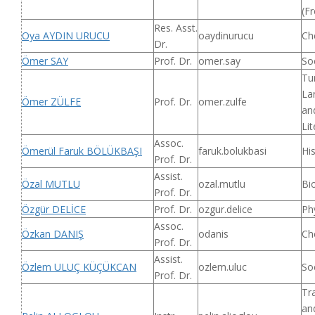
(F
Res. Asst.
Oya AYDIN URUCU
oaydinurucu
Ch
Dr.
Ömer SAY
Prof. Dr.
omer.say
So
Tu
La
Ömer ZÜLFE
Prof. Dr.
omer.zulfe
an
Lit
Assoc.
Ömerül Faruk BÖLÜKBAŞI
faruk.bolukbasi
Hi
Prof. Dr.
Assist.
Özal MUTLU
ozal.mutlu
Bi
Prof. Dr.
Özgür DELİCE
Prof. Dr.
ozgur.delice
Ph
Assoc.
Özkan DANIŞ
odanis
Ch
Prof. Dr.
Assist.
Özlem ULUÇ KÜÇÜKCAN
ozlem.uluc
So
Prof. Dr.
Tr
an