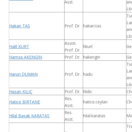
Asst.
an
Lit
Tu
La
Hakan TAŞ
Prof. Dr.
hakan.tas
an
Lit
Assist.
Halil KURT
hkurt
Ge
Prof. Dr.
Hamza AKENGİN
Prof. Dr.
hakengin
Ge
Tu
La
Harun DUMAN
Prof. Dr.
hadu
an
Lit
Hasan KILIÇ
Prof. Dr.
hkilic
Ch
Res.
Hatice BİRTANE
hatice.ceylan
Ch
Asst.
Res.
Hilal Başak KARATAŞ
hilal.karatas
Ma
Asst.
Tr