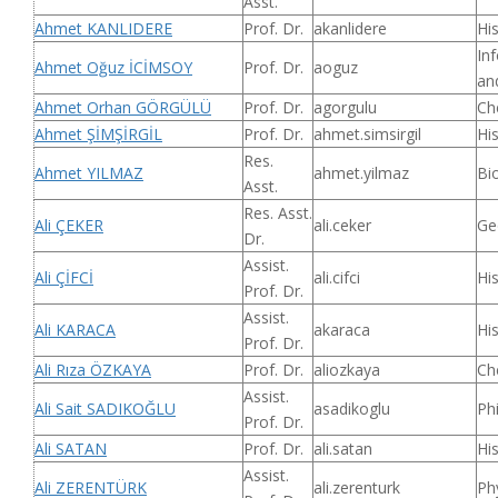
Asst.
Ahmet KANLIDERE
Prof. Dr.
akanlidere
Hi
In
Ahmet Oğuz İCİMSOY
Prof. Dr.
aoguz
an
Ahmet Orhan GÖRGÜLÜ
Prof. Dr.
agorgulu
Ch
Ahmet ŞİMŞİRGİL
Prof. Dr.
ahmet.simsirgil
Hi
Res.
Ahmet YILMAZ
ahmet.yilmaz
Bi
Asst.
Res. Asst.
Ali ÇEKER
ali.ceker
Ge
Dr.
Assist.
Ali ÇİFCİ
ali.cifci
Hi
Prof. Dr.
Assist.
Ali KARACA
akaraca
Hi
Prof. Dr.
Ali Rıza ÖZKAYA
Prof. Dr.
aliozkaya
Ch
Assist.
Ali Sait SADIKOĞLU
asadikoglu
Ph
Prof. Dr.
Ali SATAN
Prof. Dr.
ali.satan
Hi
Assist.
Ali ZERENTÜRK
ali.zerenturk
Ph