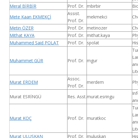
Meral BİRBİR
Prof. Dr.
mbirbir
Bi
Assist.
Mete Kaan EKMEKÇİ
mekmekci
Ch
Prof. Dr.
Metin ÖZER
Prof. Dr.
metinozer
Ch
Mithat KAYA
Prof. Dr.
mithat.kaya
Ph
Muhammed Said POLAT
Prof. Dr.
spolat
Hi
Tu
La
Muhammet GÜR
Prof. Dr.
mgur
an
Lit
Assoc.
Murat ERDEM
merdem
Ph
Prof. Dr.
In
Murat ESRİNGÜ
Res. Asst.
murat.esringu
an
Tu
La
Murat KOÇ
Prof. Dr.
muratkoc
an
Lit
Murat ULUSKAN
Prof. Dr.
muluskan
Hi