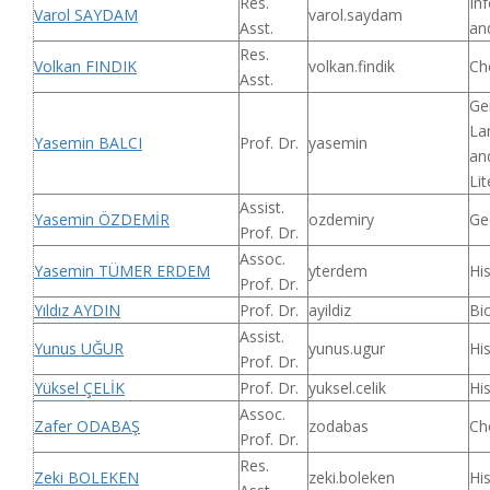
Res.
In
Varol SAYDAM
varol.saydam
Asst.
an
Res.
Volkan FINDIK
volkan.findik
Ch
Asst.
Ge
La
Yasemin BALCI
Prof. Dr.
yasemin
an
Lit
Assist.
Yasemin ÖZDEMİR
ozdemiry
Ge
Prof. Dr.
Assoc.
Yasemin TÜMER ERDEM
yterdem
Hi
Prof. Dr.
Yıldız AYDIN
Prof. Dr.
ayildiz
Bi
Assist.
Yunus UĞUR
yunus.ugur
Hi
Prof. Dr.
Yüksel ÇELİK
Prof. Dr.
yuksel.celik
Hi
Assoc.
Zafer ODABAŞ
zodabas
Ch
Prof. Dr.
Res.
Zeki BOLEKEN
zeki.boleken
His