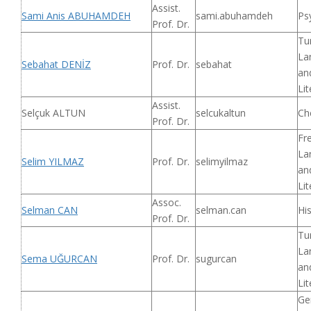
Assist.
Sami Anis ABUHAMDEH
sami.abuhamdeh
Ps
Prof. Dr.
Tu
La
Sebahat DENİZ
Prof. Dr.
sebahat
an
Lit
Assist.
Selçuk ALTUN
selcukaltun
Ch
Prof. Dr.
Fr
La
Selim YILMAZ
Prof. Dr.
selimyilmaz
an
Lit
Assoc.
Selman CAN
selman.can
His
Prof. Dr.
Tu
La
Sema UĞURCAN
Prof. Dr.
sugurcan
an
Lit
Ge