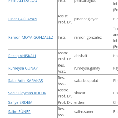
Pelin ALI OGLOU
Instr.
pelin.alioglou
Int
(En
Assist.
Pınar ÇAĞLAYAN
pinar.caglayan
Bi
Prof. Dr.
Tr
an
Ramon MOYA GONZALEZ
Instr.
ramon.gonzalez
Int
(En
Assoc.
Recep AHISKALI
ahishali
Hi
Prof. Dr.
Res.
Rümeysa GÜNAY
rumeysa.gunay
Ps
Asst.
Res.
Saba Arife KARAKAŞ
saba.bozpolat
Ph
Asst.
Assoc.
Sadi Süleyman KUCUR
skucur
Hi
Prof. Dr.
Safiye ERDEM
Prof. Dr.
erdem
Ch
Res.
Salim SÜNER
salim.suner
Bi
Asst.