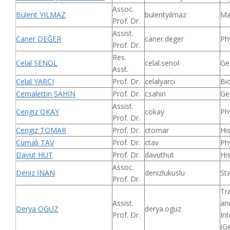
Assoc.
Bülent YILMAZ
bulentyilmaz
Ma
Prof. Dr.
Assist.
Caner DEĞER
caner.deger
Ph
Prof. Dr.
Res.
Celal ŞENOL
celal.senol
Ge
Asst.
Celal YARCI
Prof. Dr.
celalyarci
Bi
Cemalettin ŞAHİN
Prof. Dr.
csahin
Ge
Assist.
Cengiz OKAY
cokay
Ph
Prof. Dr.
Cengiz TOMAR
Prof. Dr.
ctomar
Hi
Cumali TAV
Prof. Dr.
ctav
Ph
Davut HUT
Prof. Dr.
davuthut
Hi
Assoc.
Deniz İNAN
denizlukuslu
Sta
Prof. Dr.
Tr
Assist.
an
Derya OGUZ
derya.oguz
Prof. Dr.
Int
(G