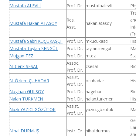
Mustafa ALEVLİ
Prof. Dr.
mustafaalevli
Ph
Tr
Res.
an
Mustafa Hakan ATASOY
hakan.atasoy
Asst.
Int
(F
Mustafa Sabri KÜÇÜKAŞÇI
Prof. Dr.
mkucukasci
Hi
Mustafa Taylan ŞENGÜL
Prof. Dr.
taylan.sengul
Ma
Müjgan TEZ
Prof. Dr.
mtez
Sta
Assoc.
N. Cenk SESAL
csesal
Bi
Prof. Dr.
Assist.
N. Özlem ÇUHADAR
ocuhadar
His
Prof. Dr.
Nagihan GÜLSOY
Prof. Dr.
nagehan
Bi
Nalan TÜRKMEN
Prof. Dr.
nalan.turkmen
His
Assist.
Nazlı YAZICI GÖZÜTOK
yazici.gözütok
Ma
Prof. Dr.
Ge
La
Nihal DURMUŞ
Instr. Dr.
nihal.durmus
an