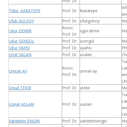
Prof. Dr.
In
Tûba KARATEPE
Prof. Dr.
tkaratepe
an
Ufuk GÜLSOY
Prof. Dr.
ufukgulsoy
Hi
Assoc.
Uğur DEMİR
ugur.demir
Hi
Prof. Dr.
Uğur ŞENGÜL
Prof. Dr.
usengul
Ma
Uğur YAHŞİ
Prof. Dr.
uyahsi
Ph
Ümit SALAN
Prof. Dr.
usalan
Ch
Tu
Assoc.
La
Ümran AY
umran.ay
Prof. Dr.
an
Lit
Ünsal TEKİR
Prof. Dr.
utekir
Ma
Tu
La
Üzeyir ASLAN
Prof. Dr.
uaslan
an
Lit
Vahdettin ENGİN
Prof. Dr.
vahdettinengin
Hi