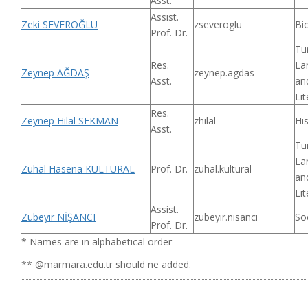
Asst.
Assist.
Zeki SEVEROĞLU
zseveroglu
Bi
Prof. Dr.
Tu
Res.
La
Zeynep AĞDAŞ
zeynep.agdas
Asst.
an
Lit
Res.
Zeynep Hilal SEKMAN
zhilal
Hi
Asst.
Tu
La
Zuhal Hasena KÜLTÜRAL
Prof. Dr.
zuhal.kultural
an
Lit
Assist.
Zübeyir NİŞANCI
zubeyir.nisanci
So
Prof. Dr.
* Names are in alphabetical order
** @marmara.edu.tr should ne added.