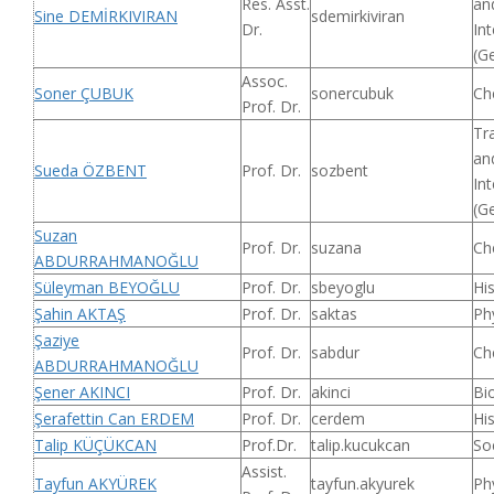
Res. Asst.
an
Sine DEMİRKIVIRAN
sdemirkiviran
Dr.
Int
(G
Assoc.
Soner ÇUBUK
sonercubuk
Ch
Prof. Dr.
Tr
an
Sueda ÖZBENT
Prof. Dr.
sozbent
Int
(G
Suzan
Prof. Dr.
suzana
Ch
ABDURRAHMANOĞLU
Süleyman BEYOĞLU
Prof. Dr.
sbeyoglu
Hi
Şahin AKTAŞ
Prof. Dr.
saktas
Ph
Şaziye
Prof. Dr.
sabdur
Ch
ABDURRAHMANOĞLU
Şener AKINCI
Prof. Dr.
akinci
Bi
Şerafettin Can ERDEM
Prof. Dr.
cerdem
Hi
Talip KÜÇÜKCAN
Prof.Dr.
talip.kucukcan
So
Assist.
Tayfun AKYÜREK
tayfun.akyurek
Ph