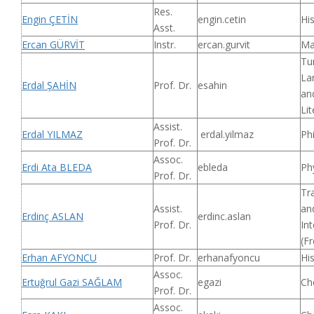
Res.
Engin ÇETİN
engin.cetin
Hi
Asst.
Ercan GÜRVİT
Instr.
ercan.gurvit
Ma
Tu
La
Erdal ŞAHİN
Prof. Dr.
esahin
an
Lit
Assist.
Erdal YILMAZ
erdal.yilmaz
Ph
Prof. Dr.
Assoc.
Erdi Ata BLEDA
ebleda
Ph
Prof. Dr.
Tr
Assist.
an
Erdinç ASLAN
erdinc.aslan
Prof. Dr.
Int
(F
Erhan AFYONCU
Prof. Dr.
erhanafyoncu
Hi
Assoc.
Ertuğrul Gazi SAĞLAM
egazi
Ch
Prof. Dr.
Assoc.