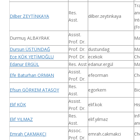
Tr
Res.
an
Dilber ZEYTİNKAYA
dilber.zeytinkaya
Asst.
Int
(F
Assist.
Durmuş ALBAYRAK
Ma
Prof. Dr.
Dursun ÜSTÜNDAĞ
Prof. Dr.
dustundag
Ma
Ece KÖK YETİMOĞLU
Prof. Dr.
ecekok
Ch
Edanur ERGÜL
Res. Asst
edanur.ergül
Ma
Assist.
Efe Baturhan ORMAN
efeorman
Ch
Prof. Dr.
Res.
Efsun GÖRKEM ATASOY
egorkem
Bi
Asst.
Assist.
Elif KÖK
elif.kok
His
Prof. Dr.
Res.
In
Elif YILMAZ
elif.yilmaz
Asst.
an
Assoc.
Emrah ÇAKMAKÇI
emrah.cakmakci
Ch
Prof. Dr.