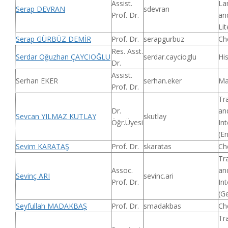
Assist.
La
Serap DEVRAN
sdevran
Prof. Dr.
an
Lit
Serap GÜRBÜZ DEMİR
Prof. Dr.
serapgurbuz
Ch
Res. Asst.
Serdar Oğuzhan ÇAYCIOĞLU
serdar.caycioglu
Hi
Dr.
Assist.
Serhan EKER
serhan.eker
Ma
Prof. Dr.
Tr
Dr.
an
Sevcan YILMAZ KUTLAY
skutlay
Öğr.Üyesi
Int
(En
Sevim KARATAŞ
Prof. Dr.
skaratas
Ch
Tr
Assoc.
an
Sevinç ARI
sevinc.ari
Prof. Dr.
Int
(G
Seyfullah MADAKBAŞ
Prof. Dr.
smadakbas
Ch
Tr