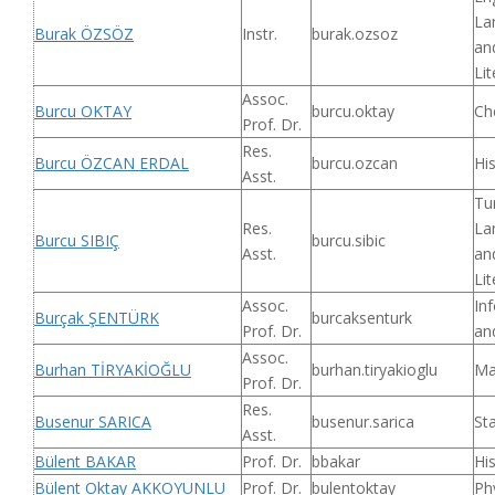
La
Burak ÖZSÖZ
Instr.
burak.ozsoz
an
Lit
Assoc.
Burcu OKTAY
burcu.oktay
Ch
Prof. Dr.
Res.
Burcu ÖZCAN ERDAL
burcu.ozcan
Hi
Asst.
Tu
Res.
La
Burcu SIBIÇ
burcu.sibic
Asst.
an
Lit
Assoc.
In
Burçak ŞENTÜRK
burcaksenturk
Prof. Dr.
an
Assoc.
Burhan TİRYAKİOĞLU
burhan.tiryakioglu
Ma
Prof. Dr.
Res.
Busenur SARICA
busenur.sarica
Sta
Asst.
Bülent BAKAR
Prof. Dr.
bbakar
Hi
Bülent Oktay AKKOYUNLU
Prof. Dr.
bulentoktay
Ph