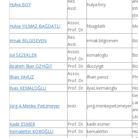
Res.
an
Hülya BOY
hulya.boy
Asst.
Int
(En
Assoc.
Hülya YILMAZ BAĞDATLI
hbagdatli
Ma
Prof. Dr.
Res.
Irmak BİLGİSEVEN
irmak.bilgiseven
Bi
Asst.
Assist.
Işıl SEZEKLER
iismailoglu
Bi
Prof. Dr.
İbrahim İlker ÖZYİĞİT
Prof. Dr.
ilkozyigit
Bi
Assoc.
İlhan YAVUZ
ilhan.yavuz
Ph
Prof. Dr.
İlyas KEMALOĞLU
Prof. Dr.
ilyas.kemaloglu
Hi
Ge
La
Jörg A.Menke Peıtzmeyer
Instr.
jorg.menkepeitzmeyer
an
Lit
Kadir ESMER
Prof. Dr.
kadir.esmer
Ph
Kemalettin KÖROĞLU
Prof. Dr.
kemalettin
Hi