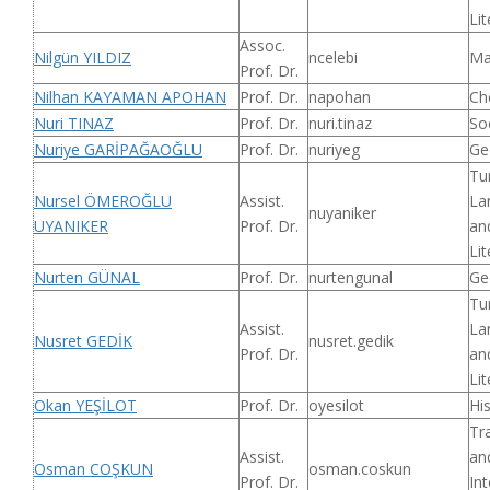
Lit
Assoc.
Nilgün YILDIZ
ncelebi
Ma
Prof. Dr.
Nilhan KAYAMAN APOHAN
Prof. Dr.
napohan
Ch
Nuri TINAZ
Prof. Dr.
nuri.tinaz
So
Nuriye GARİPAĞAOĞLU
Prof. Dr.
nuriyeg
Ge
Tu
Nursel ÖMEROĞLU
Assist.
La
nuyaniker
UYANIKER
Prof. Dr.
an
Lit
Nurten GÜNAL
Prof. Dr.
nurtengunal
Ge
Tu
Assist.
La
Nusret GEDİK
nusret.gedik
Prof. Dr.
an
Lit
Okan YEŞİLOT
Prof. Dr.
oyesilot
Hi
Tr
Assist.
an
Osman COŞKUN
osman.coskun
Prof. Dr.
Int