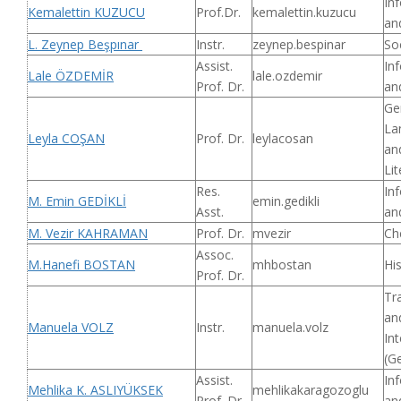
In
Kemalettin KUZUCU
Prof.Dr.
kemalettin.kuzucu
an
L. Zeynep Beşpınar
Instr.
zeynep.bespinar
So
Assist.
In
Lale ÖZDEMİR
lale.ozdemir
Prof. Dr.
an
Ge
La
Leyla COŞAN
Prof. Dr.
leylacosan
an
Lit
Res.
In
M. Emin GEDİKLİ
emin.gedikli
Asst.
an
M. Vezir KAHRAMAN
Prof. Dr.
mvezir
Ch
Assoc.
M.Hanefi BOSTAN
mhbostan
Hi
Prof. Dr.
Tr
an
Manuela VOLZ
Instr.
manuela.volz
Int
(G
Assist.
In
Mehlika K. ASLIYÜKSEK
mehlikakaragozoglu
Prof. Dr.
an