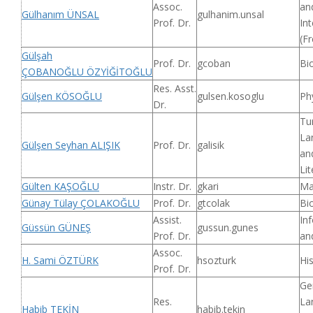
Assoc.
an
Gülhanım ÜNSAL
gulhanim.unsal
Prof. Dr.
Int
(F
Gülşah
Prof. Dr.
gcoban
Bi
ÇOBANOĞLU ÖZYİĞİTOĞLU
Res. Asst.
Gülşen KÖSOĞLU
gulsen.kosoglu
Ph
Dr.
Tu
La
Gülşen Seyhan ALIŞIK
Prof. Dr.
galisik
an
Lit
Gülten KAŞOĞLU
Instr. Dr.
gkari
Ma
Günay Tülay ÇOLAKOĞLU
Prof. Dr.
gtcolak
Bi
Assist.
In
Güssün GÜNEŞ
gussun.gunes
Prof. Dr.
an
Assoc.
H. Sami ÖZTÜRK
hsozturk
Hi
Prof. Dr.
Ge
Res.
La
Habib TEKİN
habib.tekin