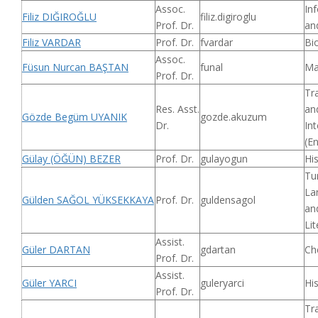
Assoc.
In
Filiz DIĞIROĞLU
filiz.digiroglu
Prof. Dr.
an
Filiz VARDAR
Prof. Dr.
fvardar
Bi
Assoc.
Füsun Nurcan BAŞTAN
funal
Ma
Prof. Dr.
Tr
Res. Asst.
an
Gözde Begüm UYANIK
gozde.akuzum
Dr.
Int
(En
Gülay (ÖĞÜN) BEZER
Prof. Dr.
gulayogun
Hi
Tu
La
Gülden SAĞOL YÜKSEKKAYA
Prof. Dr.
guldensagol
an
Lit
Assist.
Güler DARTAN
gdartan
Ch
Prof. Dr.
Assist.
Güler YARCI
guleryarci
Hi
Prof. Dr.
Tr