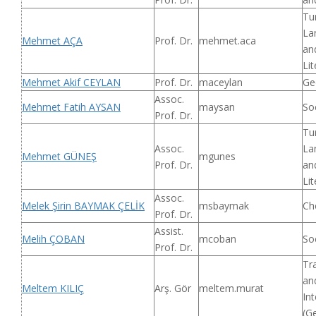
Tu
La
Mehmet AÇA
Prof. Dr.
mehmet.aca
an
Lit
Mehmet Akif CEYLAN
Prof. Dr.
maceylan
Ge
Assoc.
Mehmet Fatih AYSAN
maysan
So
Prof. Dr.
Tu
Assoc.
La
Mehmet GÜNEŞ
mgunes
Prof. Dr.
an
Lit
Assoc.
Melek Şirin BAYMAK ÇELİK
msbaymak
Ch
Prof. Dr.
Assist.
Melih ÇOBAN
mcoban
So
Prof. Dr.
Tr
an
Meltem KILIÇ
Arş. Gör
meltem.murat
Int
(G