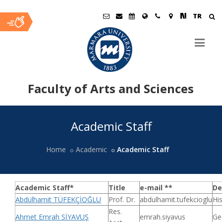
TR
Faculty of Arts and Sciences
Ana
Academic Staff
İçerik
Home
Academic
Academic Staff
Academic Staff
*
Title
e-mail **
De
Abdülhamit TÜFEKÇİOĞLU
Prof. Dr.
abdulhamit.tufekcioglu
His
Res.
Ahmet Emrah SİYAVUŞ
emrah.siyavus
Ge