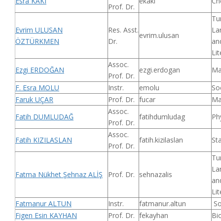
Esra KAKI
ekaki
Ch
Prof. Dr.
Tu
Evrim ULUSAN
Res. Asst.
La
evrim.ulusan
ÖZTÜRKMEN
Dr.
an
Lit
Assoc.
Ezgi ERDOĞAN
ezgi.erdogan
Ma
Prof. Dr.
F. Esra MOLU
Instr.
emolu
So
Faruk UÇAR
Prof. Dr.
fucar
Ma
Assoc.
Fatih DUMLUDAĞ
fatihdumludag
Ph
Prof. Dr.
Assoc.
Fatih KIZILASLAN
fatih.kizilaslan
Sta
Prof. Dr.
Tu
La
Fatma Nükhet Şehnaz ALİŞ
Prof. Dr.
sehnazalis
an
Lit
Fatmanur ALTUN
Instr.
fatmanur.altun
So
Figen Esin KAYHAN
Prof. Dr.
fekayhan
Bi