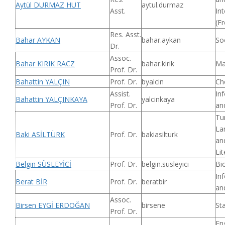
Aytül DURMAZ HUT
aytul.durmaz
Asst.
Int
(F
Res. Asst.
Bahar AYKAN
bahar.aykan
So
Dr.
Assoc.
Bahar KIRIK RACZ
bahar.kirik
Ma
Prof. Dr.
Bahattin YALÇIN
Prof. Dr.
byalcin
Ch
Assist.
In
Bahattin YALÇINKAYA
yalcinkaya
Prof. Dr.
an
Tu
La
Baki ASİLTÜRK
Prof. Dr.
bakiasilturk
an
Lit
Belgin SÜSLEYİCİ
Prof. Dr.
belgin.susleyici
Bi
In
Berat BİR
Prof. Dr.
beratbir
an
Assoc.
Birsen EYGİ ERDOĞAN
birsene
Sta
Prof. Dr.
En