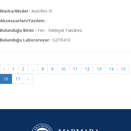
Marka/Model :
Autoflex III
Aksesuarları/Yazılımı :
Bulunduğu Birim :
Fen - Edebiyat Fakültesi
Bulunduğu Laboratuvar :
GZFB410
‹
1
2
...
8
9
10
11
12
13
14
15
16
17
›