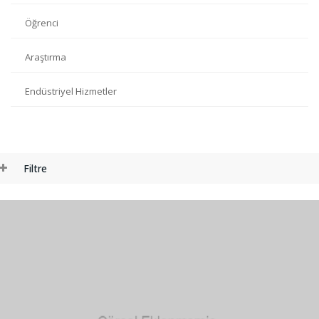
Öğrenci
Araştırma
Endüstriyel Hizmetler
Ana
İçerik
Filtre