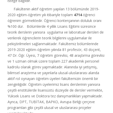
isteğe bağlıdır.
Fakültenin aktif öğretim yapılan 13 bölümünde 2019-
2020 eğitim-öğretim yılı itibariyle toplam
4714
öğrenci
öğrenim görmektedir. Öğrenci kontenjanının doluluk oranı
%100 dür. Bölümlerde 4 yıllık Lisans Eğitimi süresince
teorik derslerin yanısıra uygulama ve laboratuar dersleri de
verilerek öğrencilerin teorik bilgilerini uygulamalar ile
pekiştirilmeleri sağlanmaktadır. Fakültemiz bölümlerinde
2019-2020 eğitim-öğretim yılında 81 profesör, 43 doçent,
47 Dr. Öğr. Üyesi, 7 öğretim görevlisi, 48 araştırma görevlisi
ve 1 uzman olmak üzere toplam 227 akademik personel
kadrolu olarak görev yapmaktadır. Alanında iyi yetişmiş,
bilimsel araştırma ve yayınlarla ulusal-uluslararası alanda
aktif rol oynayan öğretim üyeleri fakültemizin önemli bir
zenginliğidir. Öğretim üyelerimiz lisans derslerinin yanısıra
çeşitli enstitülerde lisansüstü düzeyde de dersler vermekte,
Yüksek Lisans ve Doktora tez danışmanlıkları yapmaktadır.
Ayrıca, DPT, TUBİTAK, BAPKO, Avrupa Birliği çerçeve
programları gibi çeşitli ulusal ve uluslararası projeler