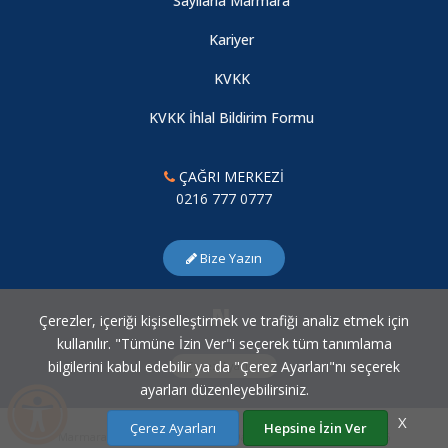
Sayılarla Marmara
Kariyer
KVKK
KVKK İhlal Bildirim Formu
ÇAĞRI MERKEZİ
0216 777 0777
Bize Yazın
Çerezler, içeriği kişiselleştirmek ve trafiği analiz etmek için
kullanılır. "Tümüne İzin Ver"i seçerek tüm tanımlama
bilgilerini kabul edebilir ya da "Çerez Ayarları"nı seçerek
Çerez Ayarları
ayarları düzenleyebilirsiniz.
X
Çerez Ayarları
Hepsine İzin Ver
Marmara Üniversitesi Bilgi İşlem Daire Başkanlığı © 2007 - 2026