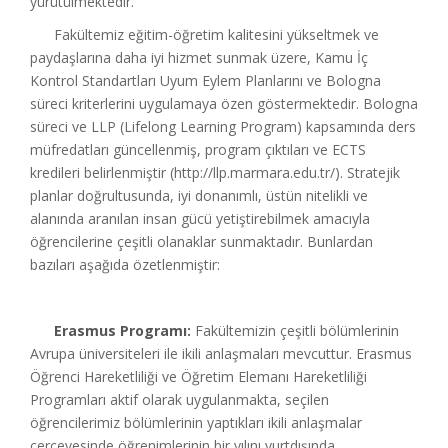
yürütülmektedir.
Fakültemiz eğitim-öğretim kalitesini yükseltmek ve
paydaşlarına daha iyi hizmet sunmak üzere, Kamu İç
Kontrol Standartları Uyum Eylem Planlarını ve Bologna
süreci kriterlerini uygulamaya özen göstermektedir. Bologna
süreci ve LLP (Lifelong Learning Program) kapsamında ders
müfredatları güncellenmiş, program çıktıları ve ECTS
kredileri belirlenmiştir (http://llp.marmara.edu.tr/). Stratejik
planlar doğrultusunda, iyi donanımlı, üstün nitelikli ve
alanında aranılan insan gücü yetiştirebilmek amacıyla
öğrencilerine çeşitli olanaklar sunmaktadır. Bunlardan
bazıları aşağıda özetlenmiştir:
Erasmus Programı:
Fakültemizin çeşitli bölümlerinin
Avrupa üniversiteleri ile ikili anlaşmaları mevcuttur. Erasmus
Öğrenci Hareketliliği ve Öğretim Elemanı Hareketliliği
Programları aktif olarak uygulanmakta, seçilen
öğrencilerimiz bölümlerinin yaptıkları ikili anlaşmalar
çerçevesinde öğrenimlerinin bir yılını yurtdışında